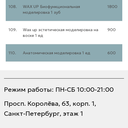
108.
WAX UP Биофункциональная
1800
моделировка 1 зуб
109.
Wax up эстетическая моделировка на
900
воске 1 ед
110.
Анатомическая моделировка 1 ед
600