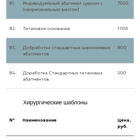
81.
Индивидуальный абатмент циркон с
7500
(неоригинальным винтом)
Контакты
82.
Титановое основание
1700
+7 (812) 386-36-44
+7 (958) 858-92-92
83.
Добработка стардартных циркониевых
800
абатментов
remstom@inbox.ru
84.
Доработка Стандартных титановых
500
абатментов
Возможные способы оплаты:
Хирургические шаблоны
наличный расчет, безналичная оплата
RemStom © 2014-
№
Наименование
Цена,
2024
руб.