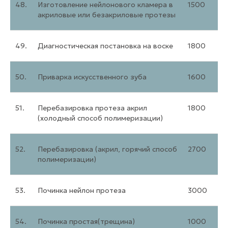
48.
Изготовление нейлонового кламера в
1500
акриловые или безакриловые протезы
49.
Диагностическая постановка на воске
1800
50.
Приварка искусственного зуба
1600
51.
Перебазировка протеза акрил
1800
(холодный способ полимеризации)
52.
Перебазировка (акрил, горячий способ
2700
полимеризации)
53.
Починка нейлон протеза
3000
54.
Починка простая(трещина)
1000