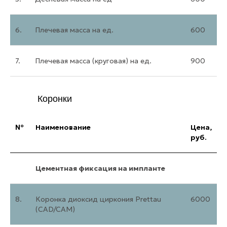
6.
Плечевая масса на ед.
600
7.
Плечевая масса (круговая) на ед.
900
Коронки
№
Наименование
Цена,
руб.
Цементная фиксация на импланте
8.
Коронка диоксид циркония Prettau
6000
(CAD/CAM)