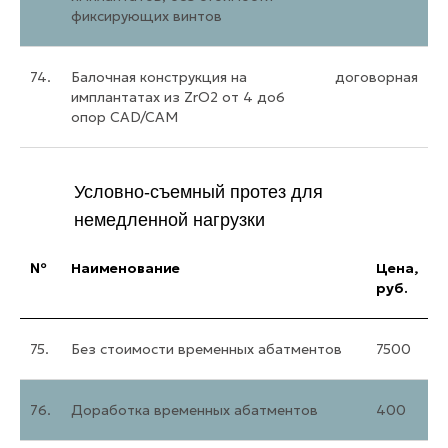
фиксирующих винтов
74.
Балочная конструкция на
договорная
имплантатах из ZrO2 от 4 до6
опор CAD/CAM
Условно-съемный протез для
немедленной нагрузки
№
Наименование
Цена,
руб.
75.
Без стоимости временных абатментов
7500
76.
Доработка временных абатментов
400