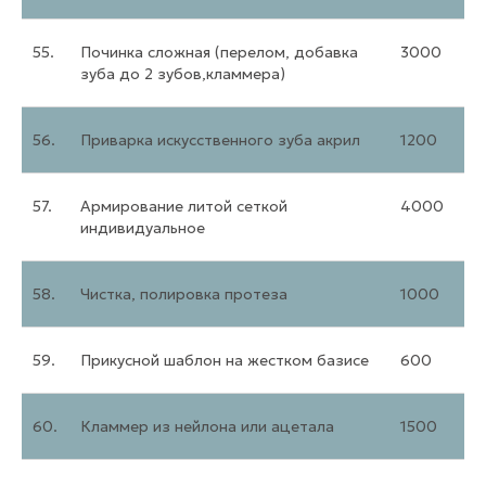
55.
Починка сложная (перелом, добавка
3000
зуба до 2 зубов,кламмера)
56.
Приварка искусственного зуба акрил
1200
57.
Армирование литой сеткой
4000
индивидуальное
58.
Чистка, полировка протеза
1000
59.
Прикусной шаблон на жестком базисе
600
60.
Кламмер из нейлона или ацетала
1500