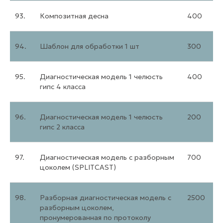
93.
Композитная десна
400
94.
Шаблон для обработки 1 шт
300
95.
Диагностическая модель 1 челюсть
400
гипс 4 класса
96.
Диагностическая модель 1 челюсть
200
гипс 2 класса
97.
Диагностическая модель с разборным
700
цоколем (SPLITCAST)
98.
Разборная диагностическая модель с
2500
разборным цоколем,
пронумерованная по протоколу