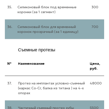
35.
Силиконовый блок под временные
300
коронки (за 1 сегмент)
36.
Силиконовый блок для временный
700
коронок прозрачный (за 1 единицу)
Съемные протезы
№
Наименование
Цена,
руб.
37.
Протез на имплантах условно-съемный
48000
(каркас Co-Cr, балка из титана ) на 4-х
опорах
38.
Частичный съемный протез зубы
5500