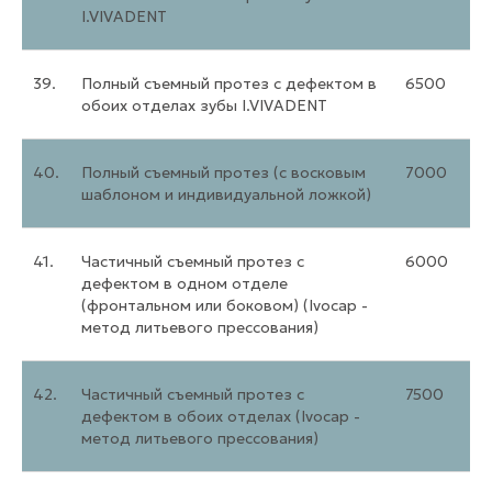
I.VIVADENT
39.
Полный съемный протез с дефектом в
6500
обоих отделах зубы I.VIVADENT
40.
Полный съемный протез (с восковым
7000
шаблоном и индивидуальной ложкой)
41.
Частичный съемный протез с
6000
дефектом в одном отделе
(фронтальном или боковом) (Ivocap -
метод литьевого прессования)
42.
Частичный съемный протез с
7500
дефектом в обоих отделах (Ivocap -
метод литьевого прессования)