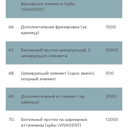
фрезерных элемента (зубы
I.VIVADENT)
66.
Дополнительная фрезеровка (за
1000
единицу)
67.
Бюгельный протез шинирующий, 2
15000
шинирующих элемента
68.
Шинирующий элемент (одно звено),
500
опорный элемент
69.
Дополнительный аттачмент (за
2000
единицу)
70.
Бюгельный протез на шарнирных
12000
аттачменах (зубы I.VIVADENT)