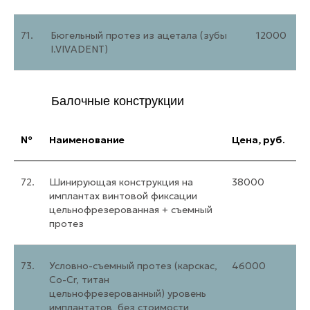
71.
Бюгельный протез из ацетала (зубы
12000
I.VIVADENT)
Балочные конструкции
№
Наименование
Цена, руб.
72.
Шинирующая конструкция на
38000
имплантах винтовой фиксации
цельнофрезерованная + съемный
протез
73.
Условно-съемный протез (карскас,
46000
Со-Сr, титан
цельнофрезерованный) уровень
имплантатов, без стоимости