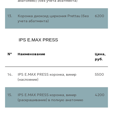
анатомию) (без учета абатмента)
13.
Коронка диоксид циркония Prettau (без
6200
учета абатмента)
IPS E.MAX PRESS
№
Наименование
Цена,
руб.
14.
IPS E.MAX PRESS коронка, винир
5500
(наслоение)
15.
IPS E.MAX PRESS коронка, винир
4200
(раскрашивание) в полную анатомию