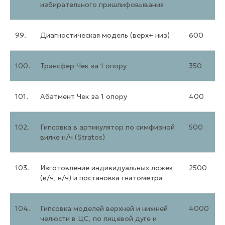
избирательного пришлифовывания
99.
Диагностическая модель (верх+ низ)
600
100.
Трансфер Чек за 1 опору
350
101.
Абатмент Чек за 1 опору
400
102.
Гипсовка в артикулятор по симфизной
500
вилке н/ч (Stratos)
103.
Изготовление индивидуальных ложек
2500
(в/ч, н/ч) и постановка гнатометра
104.
Гипсовка моделей верхней и нижней
4000
челюсти в ЦС, по лицевой дуге и