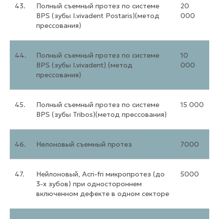
43.
Полный съемный протез по системе
20
BPS (зубы I.vivadent Postaris)(метод
000
прессования)
44.
Полный съемный протез по системе
10
BPS (зубы I.vivadent) (метод
000
прессования)
45.
Полный съемный протез по системе
15 000
BPS (зубы Tribos)(метод прессования)
46.
Нелоновый съемный протез
7000
47.
Нейлоновый, Acri-fri микропротез (до
5000
3-х зубов) при одностороннем
включенном дефекте в одном секторе