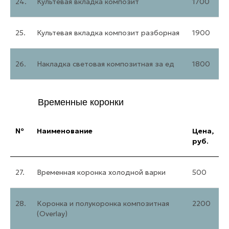
24.
Культевая вкладка композит
1700
25.
Культевая вкладка композит разборная
1900
26.
Накладка световая композитная за ед
1800
Временные коронки
№
Наименование
Цена,
руб.
27.
Временная коронка холодной варки
500
28.
Коронка и полукоронка композитная
2200
(Overlay)