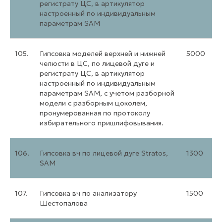
регистрату ЦС, в артикулятор
настроенный по индивидуальным
параметрам SAМ
105.
Гипсовка моделей верхней и нижней
5000
челюсти в ЦС, по лицевой дуге и
регистрату ЦС, в артикулятор
настроенный по индивидуальным
параметрам SAМ, с учетом разборной
модели с разборным цоколем,
пронумерованная по протоколу
избирательного пришлифовывания.
106.
Гипсовка вч по лицевой дуге Stratos,
1300
SAM
107.
Гипсовка вч по анализатору
1500
Шестопалова