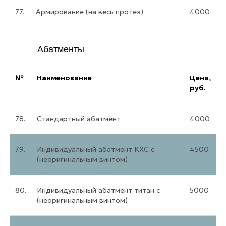
77.
Армирование (на весь протез)
4000
Абатменты
№
Наименование
Цена,
Режим работы: ПН-СБ 10:00-21:00
руб.
Просп. Королёва, 63, корп. 1,
Санкт-Петербург, этаж 1
78.
Стандартный абатмент
4000
Информация
для пациентов
79.
Индивидуальный абатмент КХС с
4500
(неоригинальным винтом)
Лицензия
80.
Индивидуальный абатмент титан с
5000
(неоригинальным винтом)