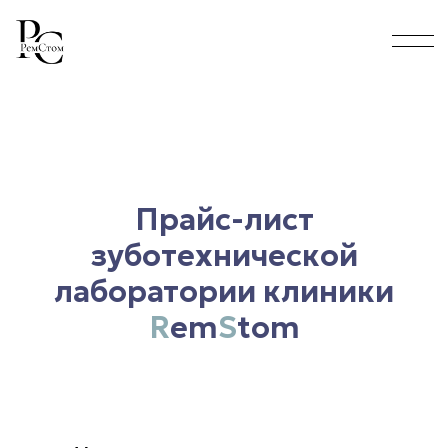
Прайс-лист
зуботехнической
лаборатории клиники
R
em
S
tom