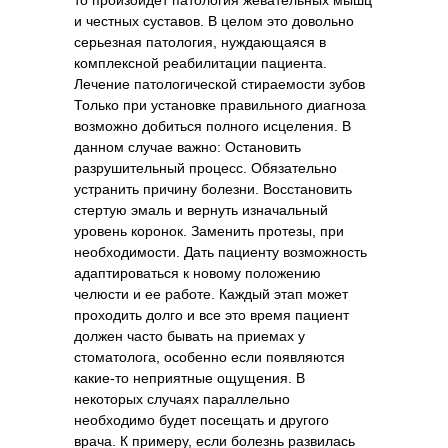
то произойдет патология жевательных мышц
для пациентов
и честных суставов. В целом это довольно
серьезная патология, нуждающаяся в
Лицензия
комплексной реабилитации пациента.
Лечение патологической стираемости зубов
Только при установке правильного диагноза
возможно добиться полного исцеления. В
данном случае важно: Остановить
разрушительный процесс. Обязательно
устранить причину болезни. Восстановить
стертую эмаль и вернуть изначальный
Контакты
уровень коронок. Заменить протезы, при
необходимости. Дать пациенту возможность
адаптироваться к новому положению
+7 (812) 386-36-44
челюсти и ее работе. Каждый этап может
+7 (958) 858-92-92
проходить долго и все это время пациент
должен часто бывать на приемах у
remstom@inbox.ru
стоматолога, особенно если появляются
какие-то неприятные ощущения. В
некоторых случаях параллельно
необходимо будет посещать и другого
врача. К примеру, если болезнь развилась