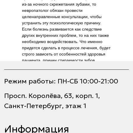
из-за ночного скрежетания зубами, то
Возможные способы оплаты:
невропатолог обязан провести
наличный расчет, безналичная оплата
целенаправленные консультации, чтобы
устранить эту психологическую причину.
RemStom © 2014-
Если болезнь развивается как следствие
2024
других внутренних проблем, то на них также
необходимо воздействовать. Что именно
придется сделать в процессе лечения, будет
строго зависеть от особенностей здоровья
пациента, причин стираемости зубов,
степени и формы заболевания.
Восстановление разрушенной коронки
может происходить с помощью различных
приспособлений: Временных протезов или
особого лечебно-диагностического
аппарата. Постоянных конструкций.
Специальных кап и пр.