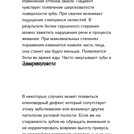
Изменение оттенка эмали. Пациент
чувствует появление шероховатости
поверхности зуба. При сжатии возникает
ощущение слипшихся челюстей. В
результате более серьезного стирания
можно заметить нарушения речи и процесса
жевания. При максимальных степенях
поражения изменится нижняя часть лица,
она станет как будто меньше. Появляются
боли во время еды. Часто закусывают губы и
Закрепляем
щеки изнутри.
Режим работы: ПН-СБ 10:00-21:00
В некоторых случаях может появиться
клиновидный дефект, который сопутствует
Просп. Королёва, 63, корп. 1,
этому заболеванию или возникнут другие
Санкт-Петербург, этаж 1
патологии ротовой полости. Если же на
стираемость зубов не обращать внимания и
не корректировать вовремя высоту прикуса,
Информация